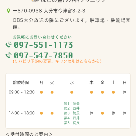
〒870-0938 大分市今津留3-2-3
OBS大分放送の隣にございます。駐車場・駐輪場完
備。
(リハビリ予約の変更、キャンセルはこちらから)
診療時間
月
火
水
木
金
土
日
09:00 ~ 12:30
●
●
●
●
●
●
休
第1：院長
第2：西井
14:00 ~ 18:00
●
●
第3：院長
休
●
休
休
第4：西井
第5：院長
＜受付時間のご案内＞